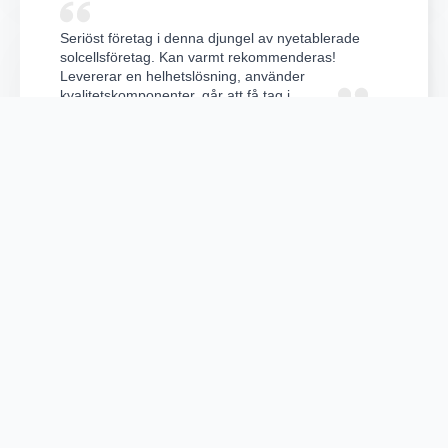
Seriöst företag i denna djungel av nyetablerade
solcellsföretag. Kan varmt rekommenderas!
Levererar en helhetslösning, använder
kvalitetskomponenter, går att få tag i.
Familjen Karlsson
Snabbt snyggt prisvärt, trevliga killar dessutom så
det kan inte bli annat än 5 stjärnor
Mattias Åkesson